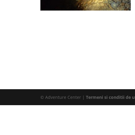
© Adventure Center |
Termeni si conditii de ut