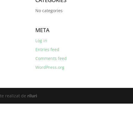
CATEGORIES
No categories
META
Log in
Entries feed
Comments feed
WordPress.org
te realizat de
riluri