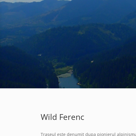
Wild Ferenc
Traseul este denumit dupa pionierul alpinismul