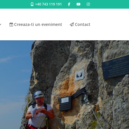
+40 743 119 191
Creeaza-ti un eveniment
Contact