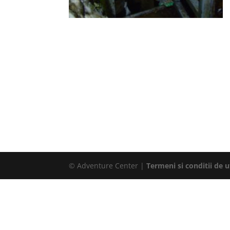
© Adventure Center |
Termeni si conditii de ut