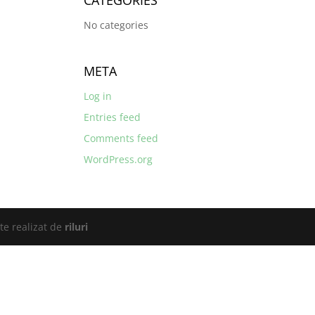
CATEGORIES
No categories
META
Log in
Entries feed
Comments feed
WordPress.org
te realizat de
riluri