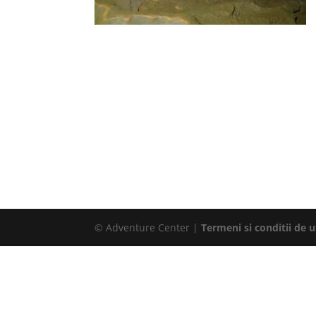
© Adventure Center |
Termeni si conditii de ut