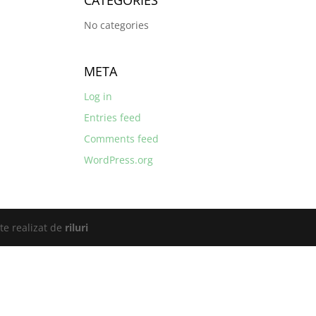
CATEGORIES
No categories
META
Log in
Entries feed
Comments feed
WordPress.org
te realizat de
riluri