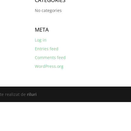
CATEGORIES
No categories
META
Log in
Entries feed
Comments feed
WordPress.org
te realizat de
riluri