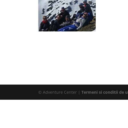
© Adventure Center |
Termeni si conditii de ut